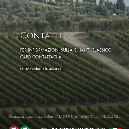
Contatti
PER INFORMAZIONI SULLA CHIANTI CLASSICO
CARD CONTATTACI A:
card@chianticlassico.com
Realizzato con il contributo MASAF D.M. 676201 del 24.12.2024