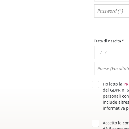
Data di nascita *
Ho letto la
PR
del GDPR n. 6
personali co
include altres
informativa pe
Accetto le con
dò il consens