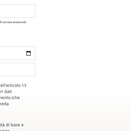
di cui una maiuscola
ell’articolo 13
ri dati
mento (che
cheda
ità di base e
posta