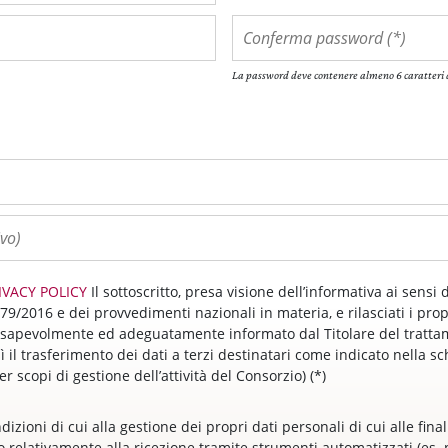
La password deve contenere almeno 6 caratteri 
IVACY POLICY
Il sottoscritto, presa visione dell’informativa ai sensi d
79/2016 e dei provvedimenti nazionali in materia, e rilasciati i prop
nsapevolmente ed adeguatamente informato dal Titolare del tratta
ì il trasferimento dei dati a terzi destinatari come indicato nella s
r scopi di gestione dell’attività del Consorzio) (*)
dizioni di cui alla gestione dei propri dati personali di cui alle final
o relativamente alla ricezione tramite strumenti automatizzati (es. 