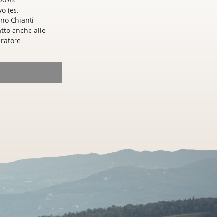
vo (es.
ino Chianti
atto anche alle
eratore